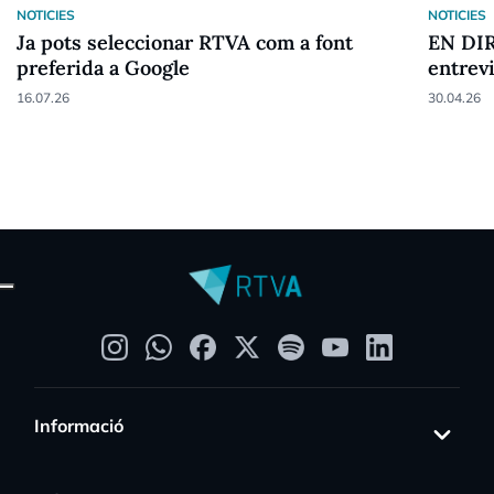
NOTICIES
NOTICIES
Ja pots seleccionar RTVA com a font
EN DIR
preferida a Google
entrev
16.07.26
30.04.26
Informació