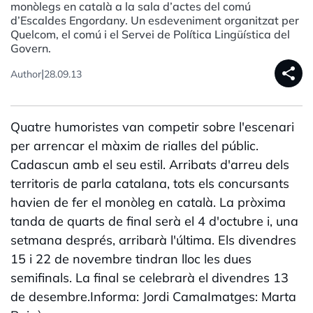
monòlegs en català a la sala d’actes del comú
d’Escaldes Engordany. Un esdeveniment organitzat per
Quelcom, el comú i el Servei de Política Lingüística del
Govern.
share
|
Author
28.09.13
Quatre humoristes van competir sobre l'escenari
per arrencar el màxim de rialles del públic.
Cadascun amb el seu estil. Arribats d'arreu dels
territoris de parla catalana, tots els concursants
havien de fer el monòleg en català. La pròxima
tanda de quarts de final serà el 4 d'octubre i, una
setmana després, arribarà l'última. Els divendres
15 i 22 de novembre tindran lloc les dues
semifinals. La final se celebrarà el divendres 13
de desembre.Informa: Jordi CamaImatges: Marta