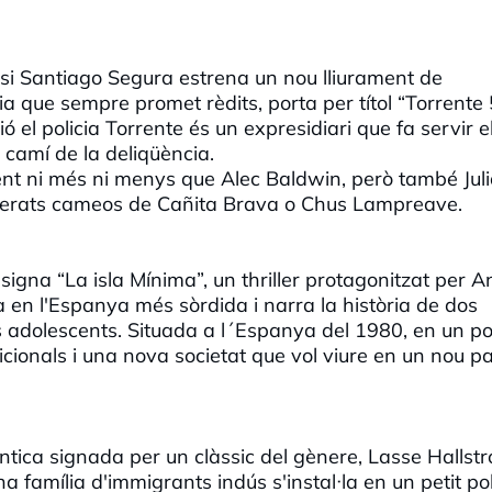
si Santiago Segura estrena un nou lliurament de
ia que sempre promet rèdits, porta per títol “Torrente 
el policia Torrente és un expresidiari que fa servir e
 camí de la deliqüència.
nt ni més ni menys que Alec Baldwin, però també Jul
esperats cameos de Cañita Brava o Chus Lampreave.
igna “La isla Mínima”, un thriller protagonitzat per A
a en l'Espanya més sòrdida i narra la història de dos
s adolescents. Situada a l´Espanya del 1980, en un po
dicionals i una nova societat que vol viure en un nou pa
ica signada per un clàssic del gènere, Lasse Hallst
a família d'immigrants indús s'instal·la en un petit po