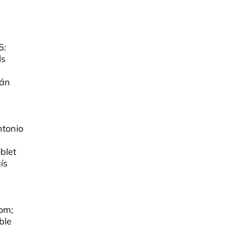
5:
ls
ián
ntonio
blet
ís
rom;
ble