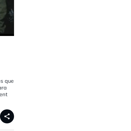
es que
ara
ent
share