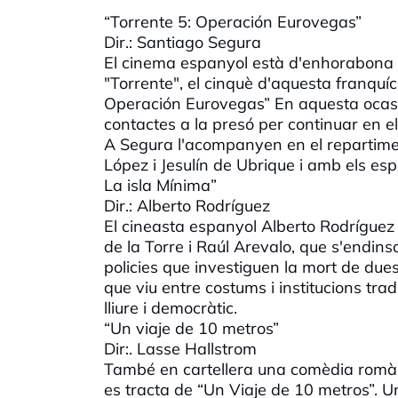
“Torrente 5: Operación Eurovegas”
Dir.: Santiago Segura
El cinema espanyol està d'enhorabona 
"Torrente", el cinquè d'aquesta franquíc
Operación Eurovegas” En aquesta ocasió 
contactes a la presó per continuar en el
A Segura l'acompanyen en el repartime
López i Jesulín de Ubrique i amb els 
La isla Mínima”
Dir.: Alberto Rodríguez
El cineasta espanyol Alberto Rodríguez s
de la Torre i Raúl Arevalo, que s'endins
policies que investiguen la mort de due
que viu entre costums i institucions tra
lliure i democràtic.
“Un viaje de 10 metros”
Dir:. Lasse Hallstrom
També en cartellera una comèdia romànt
es tracta de “Un Viaje de 10 metros”. Un