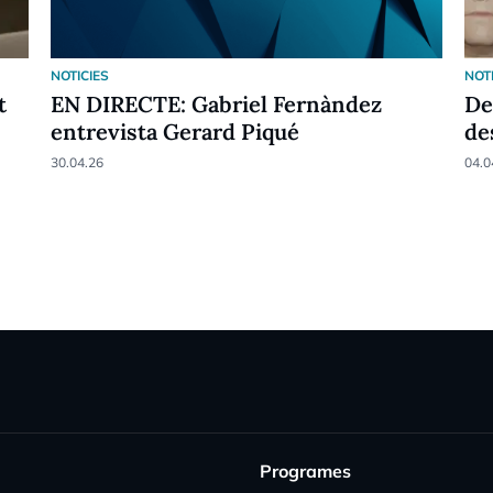
NOTICIES
NOT
t
EN DIRECTE: Gabriel Fernàndez
De
entrevista Gerard Piqué
de
30.04.26
04.0
Programes