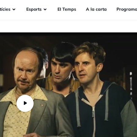
ícies
Esports
EI Temps
A la carta
Programa