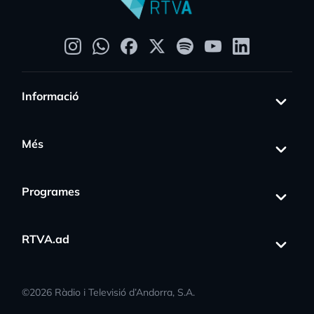
Informació
Més
Programes
RTVA.ad
©
2026
Ràdio i Televisió d’Andorra, S.A.