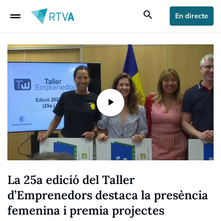
drag_handle
search
En directe
La 25a edició del Taller
d’Emprenedors destaca la presència
femenina i premia projectes