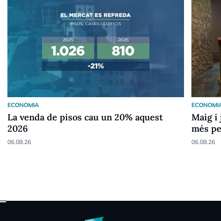
ECONOMIA
ECONOMI
La venda de pisos cau un 20% aquest
Maig i 
2026
més pe
06.08.26
06.08.26