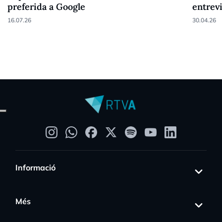
preferida a Google
entrev
16.07.26
30.04.26
Informació
Més