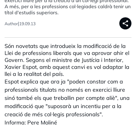
exercici lliure per a la creació d'un col·legi professional.
A més, per a les professions col·legiades caldrà tenir un
títol d'estudis superiors.
share
|
Author
19.09.13
Són novetats que introdueix la modificació de la
Llei de professions liberals que va aprovar ahir el
Govern. Segons el ministre de Justícia i Interior,
Xavier Espot, amb aquest canvi es vol adaptar la
llei a la realitat del país.
Espot explica que ara ja "poden constar com a
professionals titulats no només en exercici lliure
sinó també els que treballin per compte aliè", una
modificació que "suposarà un incentiu per a la
creació de més col·legis professionals".
Informa: Pere Moliné