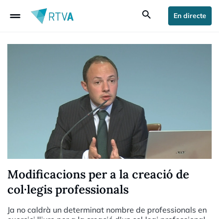
drag_handle
search
En directe
Modificacions per a la creació de
col·legis professionals
Ja no caldrà un determinat nombre de professionals en