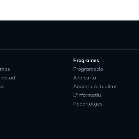
Programes
emps
Programació
nda.ad
A la carta
sit
Andorra Actualitat
L'Informatiu
Reportatges