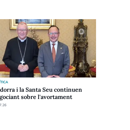
ÍTICA
POLÍTICA
dorra i la Santa Seu continuen
El PS, con
gociant sobre l'avortament
profundita
7.26
21.07.26