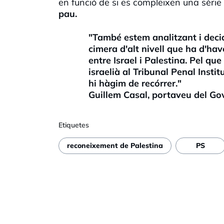
en funció de si es compleixen una sèri
pau.
"També estem analitzant i decidi
cimera d'alt nivell que ha d'have
entre Israel i Palestina. Pel qu
israelià al Tribunal Penal Insti
hi hàgim de recórrer."
Guillem Casal, portaveu del Go
Etiquetes
reconeixement de Palestina
PS