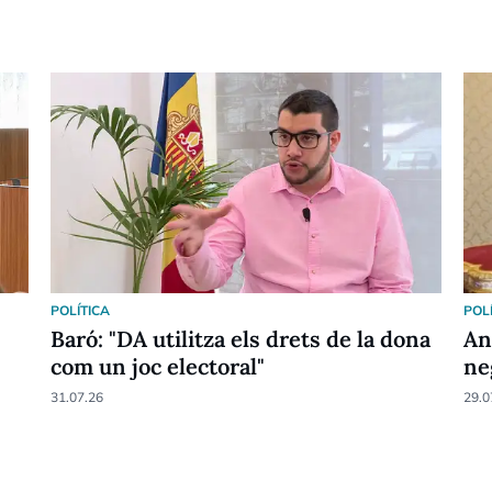
POLÍTICA
POL
Baró: "DA utilitza els drets de la dona
An
com un joc electoral"
ne
31.07.26
29.0