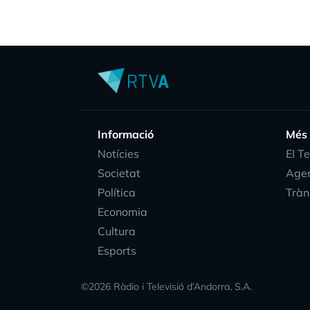
Informació
Més
Notícies
EI T
Societat
Age
Política
Tràn
Economia
Cultura
Esports
©
2026
Ràdio i Televisió d’Andorra, S.A.