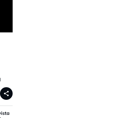
l
share
ista