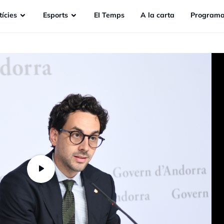
ícies
Esports
EI Temps
A la carta
Programa