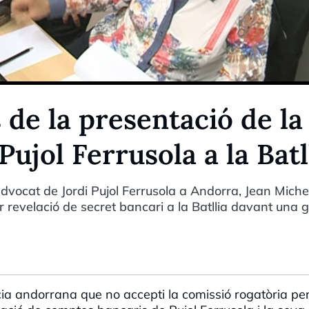
de la presentació de la
Pujol Ferrusola a la Batl
advocat de Jordi Pujol Ferrusola a Andorra, Jean Miche
 revelació de secret bancari a la Batllia davant una 
ia andorrana que no accepti la comissió rogatòria per