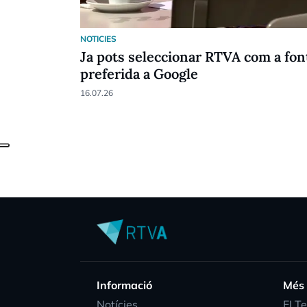
NOTICIES
Ja pots seleccionar RTVA com a fon
preferida a Google
16.07.26
Informació
Més
Notícies
EI T