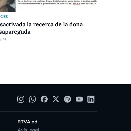
ICIES
NOTICIES
sactivada la recerca de la dona
EN DIRECT
sapareguda
l'incendi a
d'Arinsal
4.26
26.03.26
RTVA.ad
Avís legal