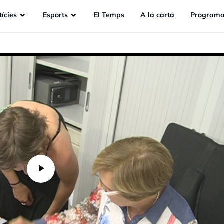
ícies
Esports
EI Temps
A la carta
Programa