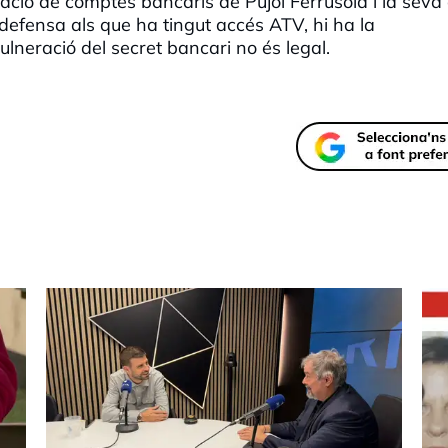
rmació de comptes bancaris de Pujol Ferrusola i la sev
 defensa als que ha tingut accés ATV, hi ha la
vulneració del secret bancari no és legal.