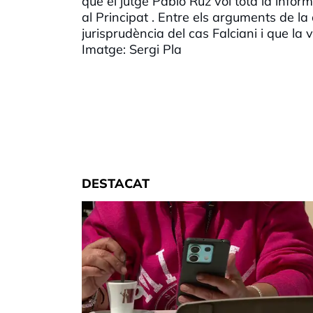
que el jutge Pablo Ruz vol tota la info
al Principat . Entre els arguments de la
jurisprudència del cas Falciani i que la 
Imatge: Sergi Pla
DESTACAT