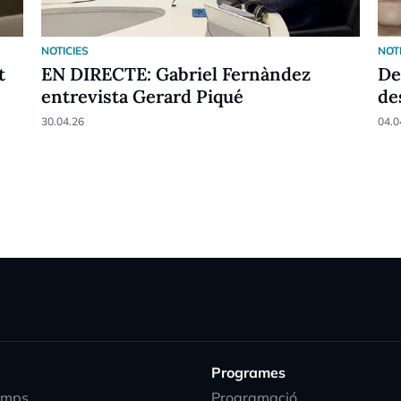
NOTICIES
NOT
t
EN DIRECTE: Gabriel Fernàndez
De
entrevista Gerard Piqué
de
30.04.26
04.0
Programes
emps
Programació