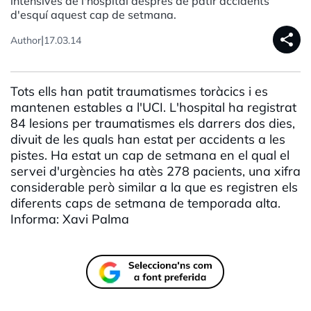
intensives de l'hospital després de patir accidents
d'esquí aquest cap de setmana.
share
|
Author
17.03.14
Tots ells han patit traumatismes toràcics i es
mantenen estables a l'UCI. L'hospital ha registrat
84 lesions per traumatismes els darrers dos dies,
divuit de les quals han estat per accidents a les
pistes. Ha estat un cap de setmana en el qual el
servei d'urgències ha atès 278 pacients, una xifra
considerable però similar a la que es registren els
diferents caps de setmana de temporada alta.
Informa: Xavi Palma