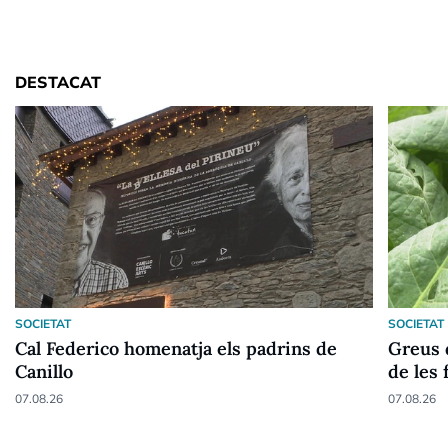
DESTACAT
SOCIETAT
SOCIETAT
Cal Federico homenatja els padrins de
Greus 
Canillo
de les 
07.08.26
07.08.26