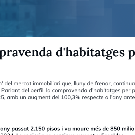
mpravenda d'habitatges 
m' del mercat immobiliari que, lluny de frenar, continua
e. Parlant del perfil, la compravenda d’habitatges per 
025, amb un augment del 100,3% respecte a l’any anter
l'any passat 2.150 pisos i va moure més de 850 mili