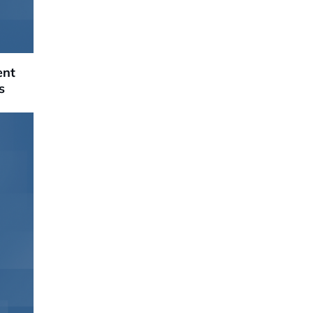
ent
s