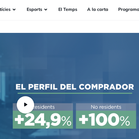
ícies
Esports
EI Temps
A la carta
Programa