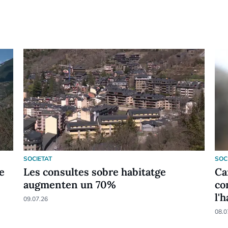
SOCIETAT
SOC
e
Les consultes sobre habitatge
Ca
augmenten un 70%
co
l'
09.07.26
08.0