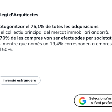
legi d'Arquitectes
otagonitzar el 75,1% de totes les adquisicions
l col·lectiu principal del mercat immobiliari andorrà.
 70% de les compres van ser efectuades per societat
s
, mentre que només un 19,4% corresponen a empres
al 50%.
Inversió estrangera