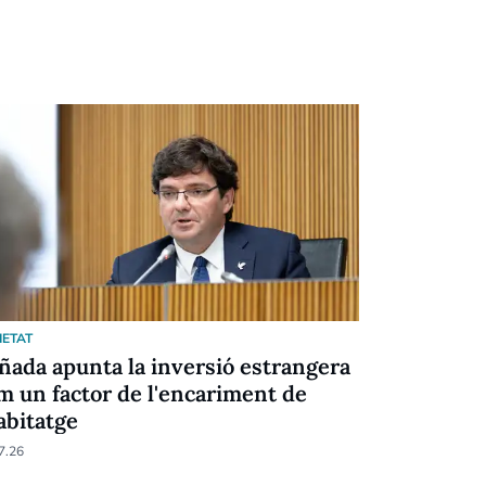
IETAT
SOCIETAT
ñada apunta la inversió estrangera
Espot dem
m un factor de l'encariment de
davant les
habitatge
30.05.26
7.26