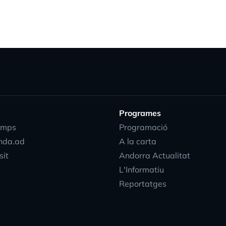
Programes
emps
Programació
nda.ad
A la carta
sit
Andorra Actualitat
L'Informatiu
Reportatges