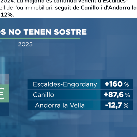
 2024.
La majoria es continua venent a Escaldes-
ll de l'ou immobiliari,
seguit de Canillo i d'Andorra la
n 12%.