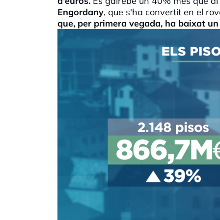
d'euros.
És gairebé un 40% més que al
Engordany
, que s'ha convertit en el rove
que, per primera vegada, ha baixat u