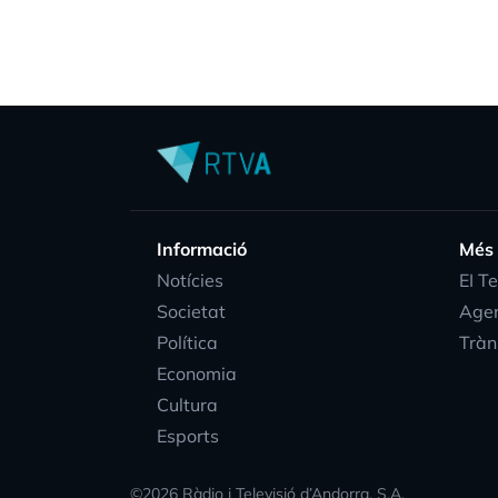
Informació
Més
Notícies
EI T
Societat
Age
Política
Tràn
Economia
Cultura
Esports
©
2026
Ràdio i Televisió d’Andorra, S.A.