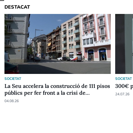
DESTACAT
SOCIETAT
SOCIETAT
La Seu accelera la construcció de 111 pisos
300€ p
públics per fer front a la crisi de
24.07.26
l'habitatge
04.08.26