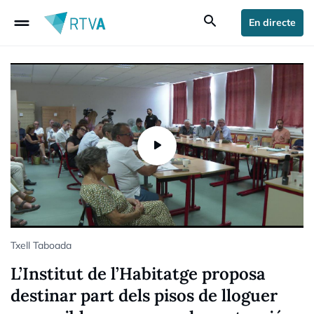
drag_handle
search
En directe
Txell Taboada
L’Institut de l’Habitatge proposa
destinar part dels pisos de lloguer