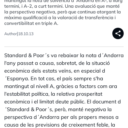
mantingut la nota de solvència d´Andorra en A-, a llarg
termini, i A-2, a curt termini. Una avaluació que manté
la perspectiva negativa, però que continua atorgant la
màxima qualificació a la valoració de transferència i
convertibilitat en triple A.
share
|
Author
18.10.13
Standard & Poor´s va rebaixar la nota d´Andorra
l'any passat a causa, sobretot, de la situació
econòmica dels estats veïns, en especial d
´Espanya. En tot cas, el país sempre s'ha
mantingut al nivell A, gràcies a factors com ara
l'estabilitat política, la relativa prosperitat
econòmica i el limitat deute públic. El document d
´Standard & Poor´s, però, manté negativa la
perspectiva d´Andorra per als propers mesos a
causa de les previsions de creixement feble, la