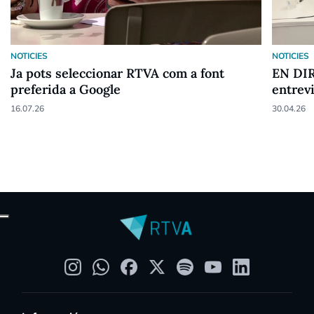
NOTICIES
NOTICIES
Ja pots seleccionar RTVA com a font
EN DIR
preferida a Google
entrev
16.07.26
30.04.26