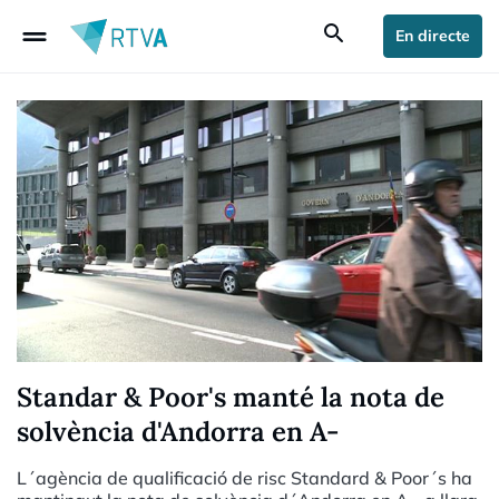
drag_handle
search
En directe
Standar & Poor's manté la nota de
solvència d'Andorra en A-
L´agència de qualificació de risc Standard & Poor´s ha