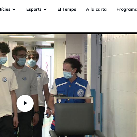
ícies
Esports
EI Temps
A la carta
Programa