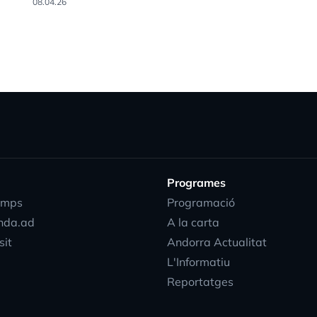
08.04.26
Programes
emps
Programació
nda.ad
A la carta
sit
Andorra Actualitat
L'Informatiu
Reportatges