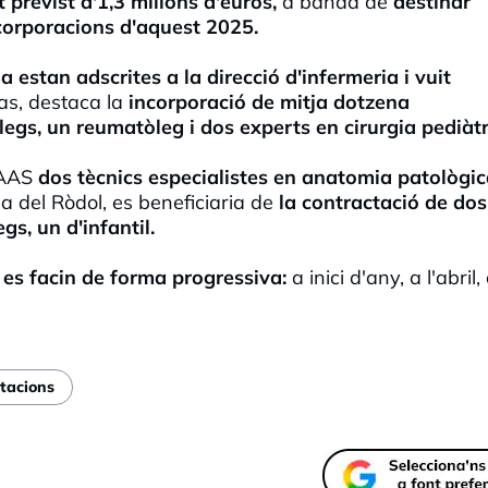
previst d'1,3 milions d'euros,
a banda de
destinar
corporacions d'aquest 2025.
 estan adscrites a la direcció d'infermeria i vuit
as, destaca la
incorporació de mitja dotzena
òlegs, un reumatòleg i dos experts en cirurgia pediàtr
SAAS
dos tècnics especialistes en anatomia patològi
a del Ròdol, es beneficiaria de
la contractació de dos
gs, un d'infantil.
 es facin de forma progressiva:
a inici d'any, a l'abril, 
tacions