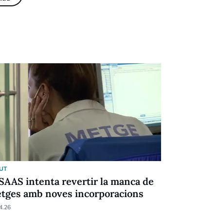
UT
SALUT
 SAAS intenta revertir la manca de
El 2025 el
tges amb noves incorporacions
pacients 
4.26
04.02.26