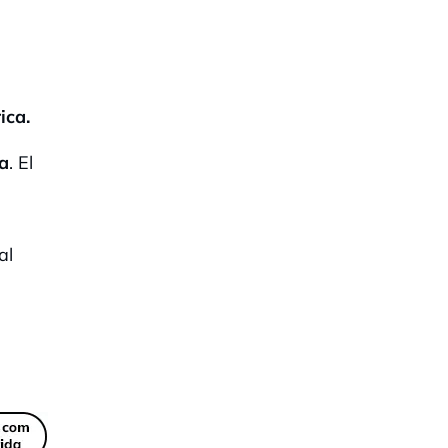
ica.
ca
. El
al