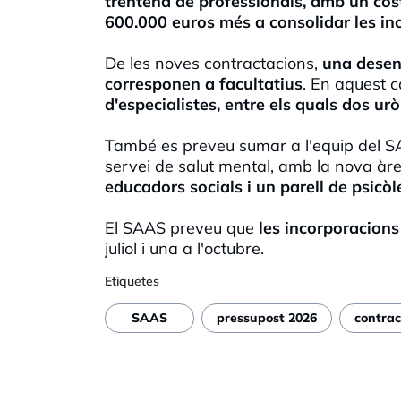
trentena de professionals, amb un cost 
600.000 euros més a consolidar les in
De les noves contractacions,
una desena
corresponen a facultatius
. En aquest c
d'especialistes, entre els quals dos ur
També es preveu sumar a l'equip del 
servei de salut mental, amb la nova àre
educadors socials i un parell de psicòle
El SAAS preveu que
les incorporacions
juliol i una a l'octubre.
Etiquetes
SAAS
pressupost 2026
contrac