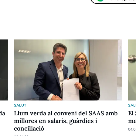
SALUT
SAL
da
Llum verda al conveni del SAAS amb
El
millores en salaris, guàrdies i
me
conciliació
04.0