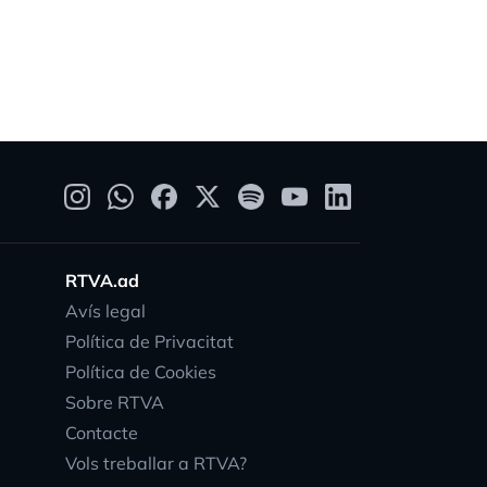
RTVA.ad
Avís legal
Política de Privacitat
Política de Cookies
Sobre RTVA
Contacte
Vols treballar a RTVA?