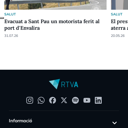
SALUT
SALUT
Evacuat a Sant Pau un motorista ferit al
El pre
port d'Envalira
aterra
31.07.26
20.05.26
Informació