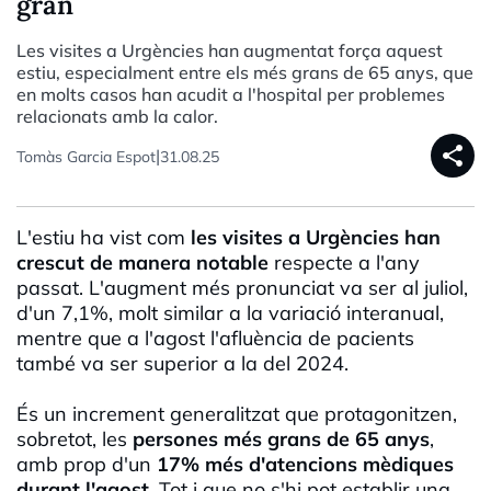
gran
Les visites a Urgències han augmentat força aquest
estiu, especialment entre els més grans de 65 anys, que
en molts casos han acudit a l'hospital per problemes
relacionats amb la calor.
share
|
Tomàs Garcia Espot
31.08.25
L'estiu ha vist com
les visites a Urgències han
crescut de manera notable
respecte a l'any
passat. L'augment més pronunciat va ser al juliol,
d'un 7,1%, molt similar a la variació interanual,
mentre que a l'agost l'afluència de pacients
també va ser superior a la del 2024.
És un increment generalitzat que protagonitzen,
sobretot, les
persones més grans de 65 anys
,
amb prop d'un
17% més d'atencions mèdiques
durant l'agost.
Tot i que no s'hi pot establir una