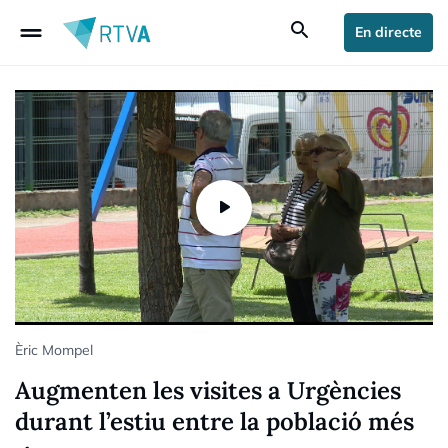
drag_handle
search
En directe
Èric Mompel
Augmenten les visites a Urgències
durant l’estiu entre la població més