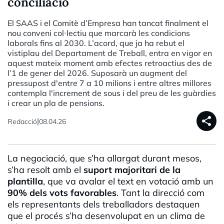
conciliació
El SAAS i el Comitè d’Empresa han tancat finalment el
nou conveni col·lectiu que marcarà les condicions
laborals fins al 2030. L’acord, que ja ha rebut el
vistiplau del Departament de Treball, entra en vigor en
aquest mateix moment amb efectes retroactius des de
l’1 de gener del 2026. Suposarà un augment del
pressupost d'entre 7 a 10 milions i entre altres millores
contempla l'increment de sous i del preu de les guàrdies
i crear un pla de pensions.
share
|
Redacció
08.04.26
La negociació, que s’ha allargat durant mesos,
s’ha resolt amb el
suport majoritari de la
plantilla
, que va avalar el text en votació amb un
90% dels vots favorables
. Tant la direcció com
els representants dels treballadors destaquen
que el procés s’ha desenvolupat en un clima de