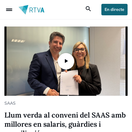
drag_handle
search
En directe
SAAS
Llum verda al conveni del SAAS amb
millores en salaris, guàrdies i