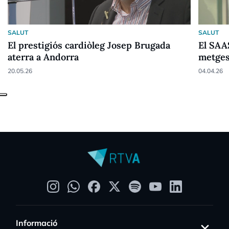
SALUT
SALUT
El prestigiós cardiòleg Josep Brugada
El SAA
aterra a Andorra
metges
20.05.26
04.04.26
Informació